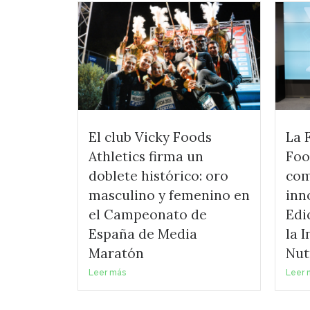
El club Vicky Foods
La 
Athletics firma un
Foo
doblete histórico: oro
com
masculino y femenino en
inn
el Campeonato de
Edi
España de Media
la 
Maratón
Nut
Leer más
Leer 