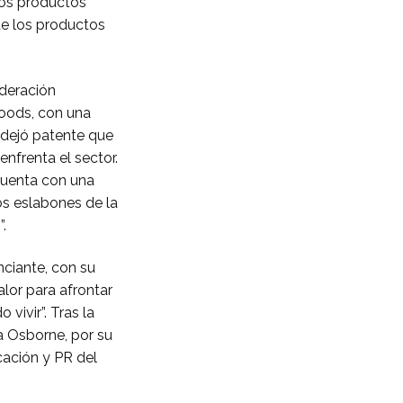
los productos
de los productos
ederación
oods, con una
e dejó patente que
enfrenta el sector.
cuenta con una
os eslabones de la
.
ciante, con su
alor para afrontar
vivir”. Tras la
a Osborne, por su
cación y PR del