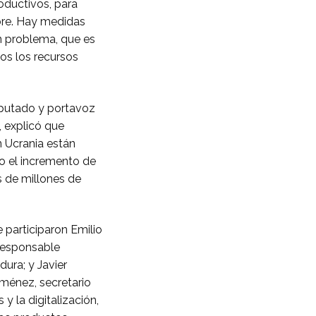
roductivos, para
bre. Hay medidas
n problema, que es
dos los recursos
diputado y portavoz
, explicó que
 Ucrania están
o el incremento de
s de millones de
e participaron Emilio
 responsable
ura; y Javier
ménez, secretario
y la digitalización,