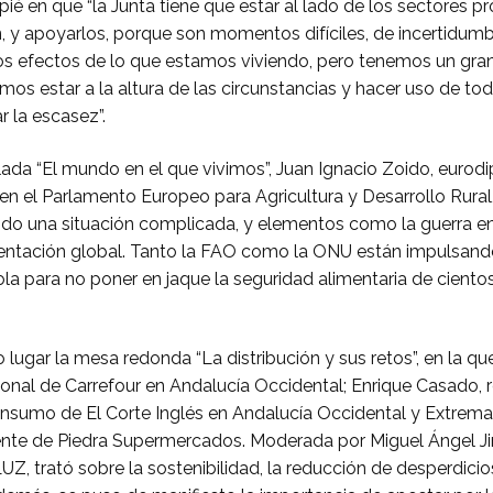
ié en que “la Junta tiene que estar al lado de los sectores p
, y apoyarlos, porque son momentos difíciles, de incertidum
os efectos de lo que estamos viviendo, pero tenemos un gra
mos estar a la altura de las circunstancias y hacer uso de to
r la escasez”.
ulada “El mundo en el que vivimos”, Juan Ignacio Zoido, euro
 en el Parlamento Europeo para Agricultura y Desarrollo Rural
do una situación complicada, y elementos como la guerra en
mentación global. Tanto la FAO como la ONU están impulsand
ola para no poner en jaque la seguridad alimentaria de ciento
 lugar la mesa redonda “La distribución y sus retos”, en la qu
ional de Carrefour en Andalucía Occidental; Enrique Casado,
nsumo de El Corte Inglés en Andalucía Occidental y Extremad
rente de Piedra Supermercados. Moderada por Miguel Ángel Ji
 trató sobre la sostenibilidad, la reducción de desperdicios 