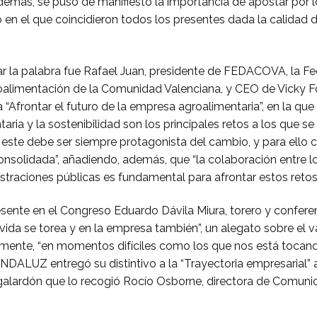
Además, se puso de manifiesto la importancia de apostar por 
o en el que coincidieron todos los presentes dada la calidad 
ar la palabra fue Rafael Juan, presidente de FEDACOVA, la F
oalimentación de la Comunidad Valenciana, y CEO de Vicky F
a “Afrontar el futuro de la empresa agroalimentaria”, en la qu
taria y la sostenibilidad son los principales retos a los que se 
este debe ser siempre protagonista del cambio, y para ello 
consolidada”, añadiendo, además, que “la colaboración entre l
straciones públicas es fundamental para afrontar estos retos”
ente en el Congreso Eduardo Dávila Miura, torero y conferen
vida se torea y en la empresa también”, un alegato sobre el v
lmente, “en momentos difíciles como los que nos está tocando 
NDALUZ entregó su distintivo a la “Trayectoria empresarial” 
 galardón que lo recogió Rocío Osborne, directora de Comuni