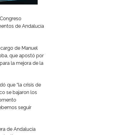
V Congreso
imentos de Andalucía
a cargo de Manuel
oba, que apostó por
para la mejora de la
ó que “la crisis de
co se bajaron los
momento
debemos seguir
uera de Andalucía