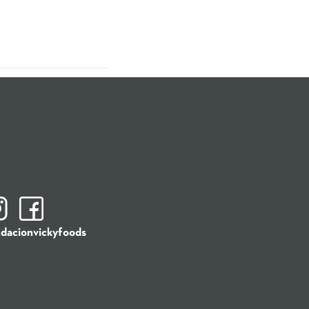
o «Vivir
n la Fundación Vicky
dacionvickyfoods