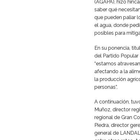
(AGAPA), hizo hincap
saber qué necesitan
que pueden paliar l
el agua, donde pedi
posibles para mitiga
En su ponencia, tit
del Partido Popular
“estamos atravesan
afectando a la ali
la producción agríc
personas”.
A continuación, tuvo
Muñoz, director reg
regional de Gran Co
Piedra, director ge
general de LANDALUZ,