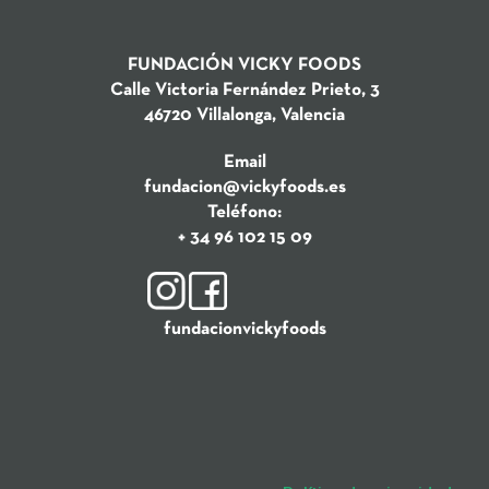
FUNDACIÓN VICKY FOODS
Calle Victoria Fernández Prieto, 3
46720 Villalonga, Valencia
Email
fundacion@vickyfoods.es
Teléfono:
+ 34 96 102 15 09
fundacionvickyfoods
Fundación Cris contra
El concierto solidario del V
Campus Musical Vicky Foods
el Cáncer, la causa